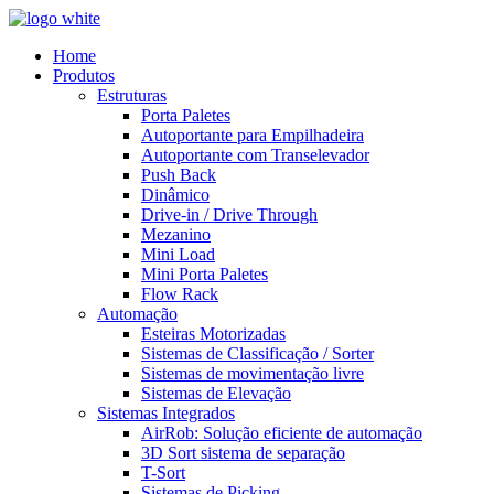
Home
Produtos
Estruturas
Porta Paletes
Autoportante para Empilhadeira
Autoportante com Transelevador
Push Back
Dinâmico
Drive-in / Drive Through
Mezanino
Mini Load
Mini Porta Paletes
Flow Rack
Automação
Esteiras Motorizadas
Sistemas de Classificação / Sorter
Sistemas de movimentação livre
Sistemas de Elevação
Sistemas Integrados
AirRob: Solução eficiente de automação
3D Sort sistema de separação
T-Sort
Sistemas de Picking