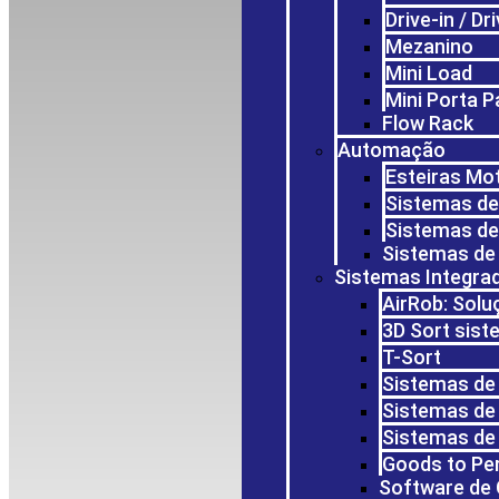
Drive-in / D
Mezanino
Mini Load
Mini Porta P
Flow Rack
Automação
Esteiras Mo
Sistemas de 
Sistemas de
Sistemas de
Sistemas Integra
AirRob: Solu
3D Sort sis
T-Sort
Sistemas de 
Sistemas de
Sistemas de
Goods to Pe
Software de 