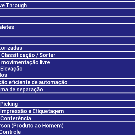
rive Through
aletes
torizadas
Classificação / Sorter
 movimentação livre
 Elevação
dos
ção eficiente de automação
tema de separação
Picking
 Impressão e Etiquetagem
 Conferência
rson (Produto ao Homem)
Controle