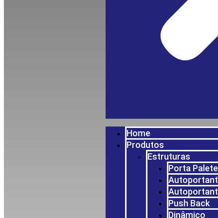
Home
Produtos
Estruturas
Porta Palet
Autoportant
Autoportant
Push Back
Dinâmico