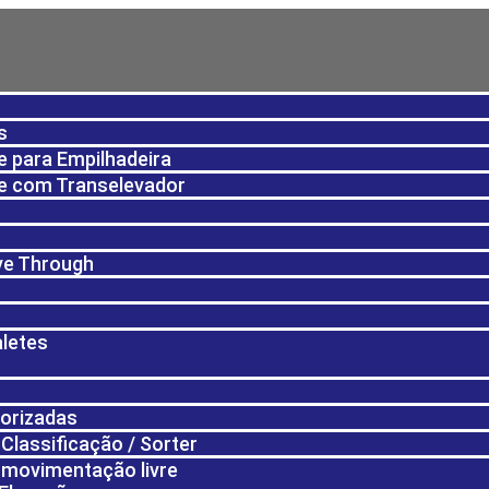
s
 para Empilhadeira
e com Transelevador
ive Through
aletes
torizadas
Classificação / Sorter
 movimentação livre