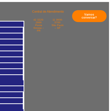
Central de Atendimento
Vamos
conversar?
42 3220-
11 3606-
2666
5700
Ponta
São Paulo
Grossa –
– SP
PR