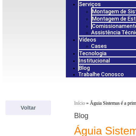
Serviços
Montagem de Si
Montagem de Est
Comissionament
Assistência Técn
Vídeos
Cases
Tecnologia
Institucional
Blog
Trabalhe Conosco
Início
»
Águia Sistemas é a prime
Voltar
Blog
Águia Sistem