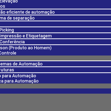
 Elevação
dos
ção eficiente de automação
ema de separação
Picking
 Impressão e Etiquetagem
 Conferência
rson (Produto ao Homem)
Controle
temas de Automação
ruturas
 para Automação
ica para Automação