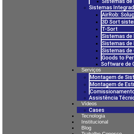
Sistemas de
Sistemas Integra
AirRob: Solu
3D Sort sist
T-Sort
Sistemas de 
Sistemas de
Sistemas de
Goods to Pe
Software de 
Serviços
Montagem de Sis
Montagem de Est
Comissionamento
Assistência Técn
Vídeos
Cases
Tecnologia
Institucional
Blog
Trabalhe Conosco