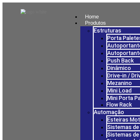
Home
Produtos
Estruturas
Porta Palete
Autoportante
Autoportant
Push Back
Dinâmico
Drive-in / Dr
Mezanino
Mini Load
Mini Porta P
Flow Rack
Automação
Esteiras Mo
Sistemas de 
Sistemas de