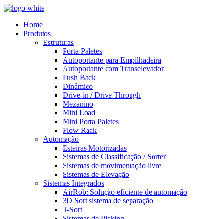
Home
Produtos
Estruturas
Porta Paletes
Autoportante para Empilhadeira
Autoportante com Transelevador
Push Back
Dinâmico
Drive-in / Drive Through
Mezanino
Mini Load
Mini Porta Paletes
Flow Rack
Automação
Esteiras Motorizadas
Sistemas de Classificação / Sorter
Sistemas de movimentação livre
Sistemas de Elevação
Sistemas Integrados
AirRob: Solução eficiente de automação
3D Sort sistema de separação
T-Sort
Sistemas de Picking