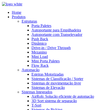
Home
Produtos
Estruturas
Porta Paletes
Autoportante para Empilhadeira
Autoportante com Transelevador
Push Back
Dinâmico
Drive-in / Drive Through
Mezanino
Mini Load
Mini Porta Paletes
Flow Rack
Automação
Esteiras Motorizadas
Sistemas de Classificação / Sorter
Sistemas de movimentação livre
Sistemas de Elevação
Sistemas Integrados
AirRob: Solução eficiente de automação
3D Sort sistema de separação
T-Sort
Sistemas de Picking