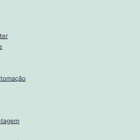
ter
e
automação
uetagem